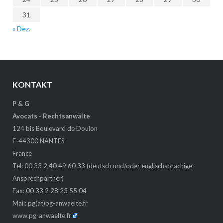
31
« Dez.
KONTAKT
P & G
Avocats - Rechtsanwälte
124 bis Boulevard de Doulon
F-44300 NANTES
France
Tel: 00 33 2 40 49 60 33 (deutsch und/oder englischsprachige
Ansprechpartner)
Fax: 00 33 2 28 23 55 04
Mail:
pg(at)pg-anwaelte.fr
www.pg-anwaelte.fr