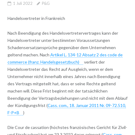
1 Juli 2022
P&G
Handelsvertreter in Frankreich
Nach Beendigung des Handelsvertretervertrages kann der
Handelsvertreter unter bestimmten Voraussetzungen
Schadensersatzansprüche gegenüber dem Unternehmen
geltend machen. Nach
Artikel L. 134-12 Absatz 2 des code de
commerce (franz. Handelsgesetzbuch)
verliert der
Handelsvertreter das Recht auf Ausgleich, wenn er dem
Unternehmer nicht innerhalb eines Jahres nach Beendigung
des Vertrags mitgeteilt hat, dass er seine Rechte geltend
machen will. Diese Frist beginnt mit der tatsächlichen
Beendigung der Vertragsbeziehungen und nicht mit dem Ablauf
der Kündigungsfrist (
Cass. com., 18. Januar 2011 Nr. 09-72.510,
F-P+B
)
Die Cour de cassation (höchstes französisches Gericht für Zivil-
und Strafsachen) hat am 23.3.2022 daran erinnert (
Cass. com.,