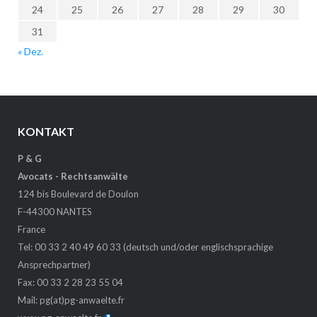
24
25
26
27
28
29
30
31
« Dez.
KONTAKT
P & G
Avocats - Rechtsanwälte
124 bis Boulevard de Doulon
F-44300 NANTES
France
Tel: 00 33 2 40 49 60 33 (deutsch und/oder englischsprachige
Ansprechpartner)
Fax: 00 33 2 28 23 55 04
Mail:
pg(at)pg-anwaelte.fr