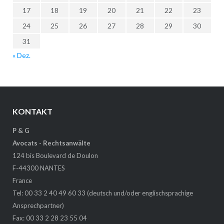
17
18
19
20
21
22
23
24
25
26
27
28
29
30
31
« Dez.
KONTAKT
P & G
Avocats - Rechtsanwälte
124 bis Boulevard de Doulon
F-44300 NANTES
France
Tel: 00 33 2 40 49 60 33 (deutsch und/oder englischsprachige
Ansprechpartner)
Fax: 00 33 2 28 23 55 04