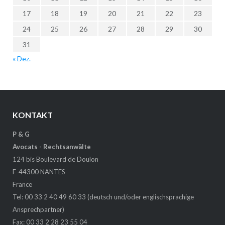
17
18
19
20
21
22
23
24
25
26
27
28
29
30
31
« Dez.
KONTAKT
P & G
Avocats - Rechtsanwälte
124 bis Boulevard de Doulon
F-44300 NANTES
France
Tel: 00 33 2 40 49 60 33 (deutsch und/oder englischsprachige
Ansprechpartner)
Fax: 00 33 2 28 23 55 04