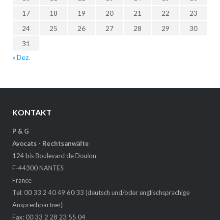
17
18
19
20
21
22
23
24
25
26
27
28
29
30
31
« Dez.
KONTAKT
P & G
Avocats - Rechtsanwälte
124 bis Boulevard de Doulon
F-44300 NANTES
France
Tel: 00 33 2 40 49 60 33 (deutsch und/oder englischsprachige
Ansprechpartner)
Fax: 00 33 2 28 23 55 04