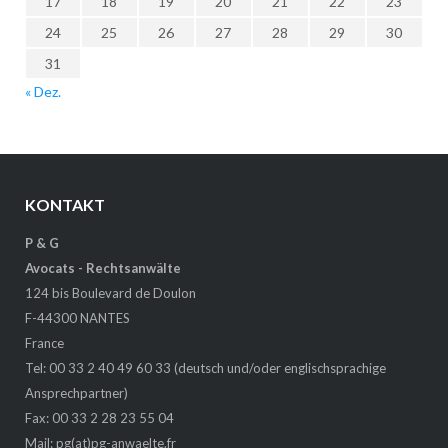
17
18
19
20
21
22
23
24
25
26
27
28
29
30
31
« Dez.
KONTAKT
P & G
Avocats - Rechtsanwälte
124 bis Boulevard de Doulon
F-44300 NANTES
France
Tel: 00 33 2 40 49 60 33 (deutsch und/oder englischsprachige
Ansprechpartner)
Fax: 00 33 2 28 23 55 04
Mail:
pg(at)pg-anwaelte.fr