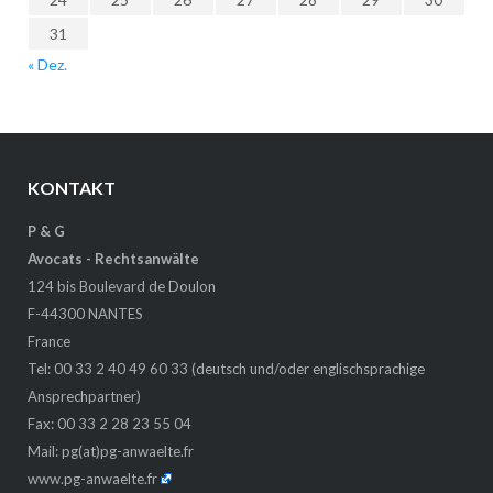
31
« Dez.
KONTAKT
P & G
Avocats - Rechtsanwälte
124 bis Boulevard de Doulon
F-44300 NANTES
France
Tel: 00 33 2 40 49 60 33 (deutsch und/oder englischsprachige
Ansprechpartner)
Fax: 00 33 2 28 23 55 04
Mail:
pg(at)pg-anwaelte.fr
www.pg-anwaelte.fr