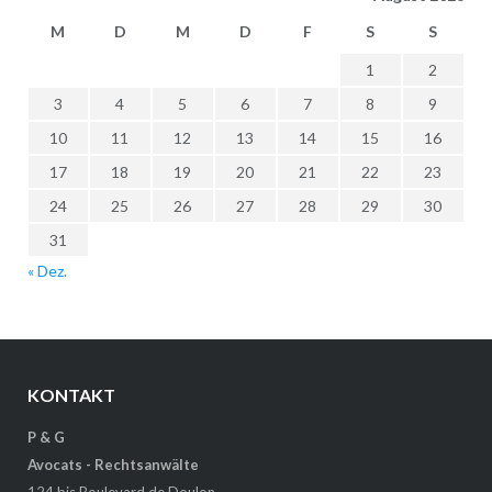
M
D
M
D
F
S
S
1
2
3
4
5
6
7
8
9
10
11
12
13
14
15
16
17
18
19
20
21
22
23
24
25
26
27
28
29
30
31
« Dez.
KONTAKT
P & G
Avocats - Rechtsanwälte
124 bis Boulevard de Doulon