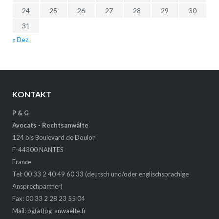
24
25
26
27
28
29
30
31
« Dez.
KONTAKT
P & G
Avocats - Rechtsanwälte
124 bis Boulevard de Doulon
F-44300 NANTES
France
Tel: 00 33 2 40 49 60 33 (deutsch und/oder englischsprachige
Ansprechpartner)
Fax: 00 33 2 28 23 55 04
Mail:
pg(at)pg-anwaelte.fr