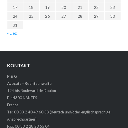
17
18
19
20
21
22
23
24
25
26
27
28
29
30
31
« Dez.
KONTAKT
P & G
Avocats - Rechtsanwälte
124 bis Boulevard de Doulon
F-44300 NANTES
France
Tel: 00 33 2 40 49 60 33 (deutsch und/oder englischsprachige
Ansprechpartner)
Fax: 00 33 2 28 23 55 04