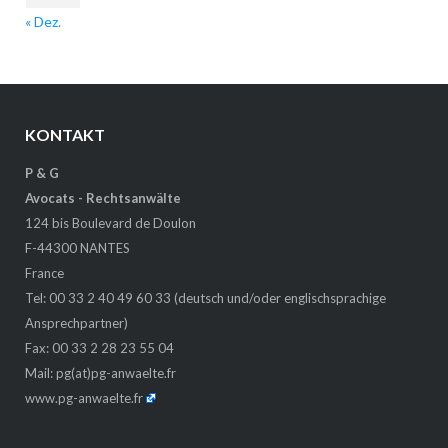
« Dez.
KONTAKT
P & G
Avocats - Rechtsanwälte
124 bis Boulevard de Doulon
F-44300 NANTES
France
Tel: 00 33 2 40 49 60 33 (deutsch und/oder englischsprachige
Ansprechpartner)
Fax: 00 33 2 28 23 55 04
Mail:
pg(at)pg-anwaelte.fr
www.pg-anwaelte.fr