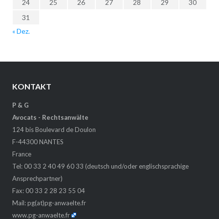
24
25
26
27
28
29
30
31
« Dez.
KONTAKT
P & G
Avocats - Rechtsanwälte
124 bis Boulevard de Doulon
F-44300 NANTES
France
Tel: 00 33 2 40 49 60 33 (deutsch und/oder englischsprachige
Ansprechpartner)
Fax: 00 33 2 28 23 55 04
Mail:
pg(at)pg-anwaelte.fr
www.pg-anwaelte.fr