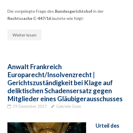
Die vorgelegte Frage des
Bundesgerichtshof
in der
Rechtssache C-447/16
lautete wie folgt:
Weiter lesen
Anwalt Frankreich
Europarecht/Insolvenzrecht |
Gerichtszuständigkeit bei Klage auf
deliktischen Schadensersatz gegen
Mitglieder eines Gläubigerausschusses
29 Dezember 2017
Gabriele Gnan
Urteil des