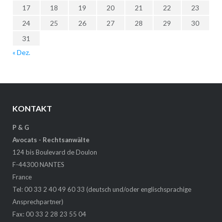
17
18
19
20
21
22
23
24
25
26
27
28
29
30
31
« Dez.
KONTAKT
P & G
Avocats - Rechtsanwälte
124 bis Boulevard de Doulon
F-44300 NANTES
France
Tel: 00 33 2 40 49 60 33 (deutsch und/oder englischsprachige
Ansprechpartner)
Fax: 00 33 2 28 23 55 04