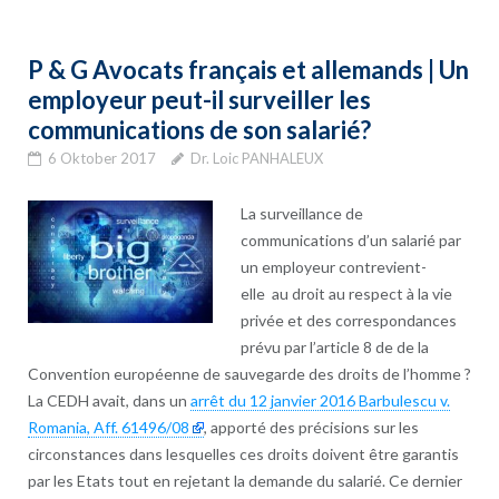
P & G Avocats français et allemands | Un
employeur peut-il surveiller les
communications de son salarié?
6 Oktober 2017
Dr. Loic PANHALEUX
La surveillance de
communications d’un salarié par
un employeur contrevient-
elle au droit au respect à la vie
privée et des correspondances
prévu par l’article 8 de de la
Convention européenne de sauvegarde des droits de l’homme ?
La CEDH avait, dans un
arrêt du 12 janvier 2016 Barbulescu v.
Romania, Aff. 61496/08
, apporté des précisions sur les
circonstances dans lesquelles ces droits doivent être garantis
par les Etats tout en rejetant la demande du salarié. Ce dernier