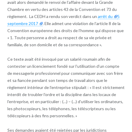
avait alors demandé le renvoi de l’affaire devant la Grande
Chambre en vertu des articles 43 de la Convention et 73 du
règlement. La CEDH a rendu son verdict dans un
arrêt du
5
septembre 2017
. Elle admet une violation de l’article 8 de la
Convention européenne des droits de l’homme qui dispose que
« 1. Toute personne a droit au respect de sa vie privée et
familiale, de son domicile et de sa correspondance ».
Ce texte avait été invoqué par un salarié roumain afin de
contester un licenciement fondé sur l’utilisation d’un compte
de messagerie professionnel pour communiquer avec son frère
et sa fiancée pendant son temps de travail alors que le
règlement intérieur de l’entreprise stipulait : « Il est strictement
interdit de troubler l’ordre et la discipline dans les locaux de
l’entreprise, et en particulier : (…) – (…) d’utiliser les ordinateurs,
les photocopieurs, les téléphones, les téléscripteurs ou les
télécopieurs à des fins personnelles. »
Ses demandes avaient été rejetées par les juridictions